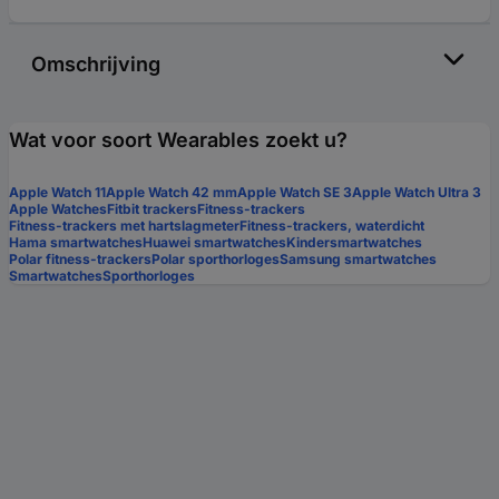
Omschrijving
Wat voor soort Wearables zoekt u?
Apple Watch 11
Apple Watch 42 mm
Apple Watch SE 3
Apple Watch Ultra 3
Apple Watches
Fitbit trackers
Fitness-trackers
Fitness-trackers met hartslagmeter
Fitness-trackers, waterdicht
Hama smartwatches
Huawei smartwatches
Kindersmartwatches
Polar fitness-trackers
Polar sporthorloges
Samsung smartwatches
Smartwatches
Sporthorloges