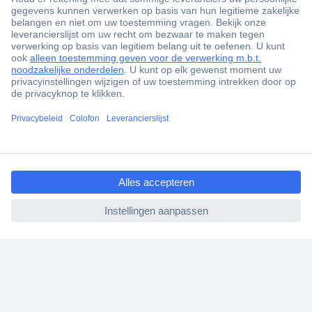
+1.000.000 producten
+85.000 zakelijke klanten
Scherpe offertes op maat
Gratis inkoopoplossingen
Klantenservice
Bestellen
ccp.user.init.failed.titl
Betalen
e
Garantie & retour
ccp.user.init.failed
Alle onderwerpen
* Voorwaarden gratis levering
Over Conrad
Conrad Your Sourcing Platform
Nieuws & Inspiratie