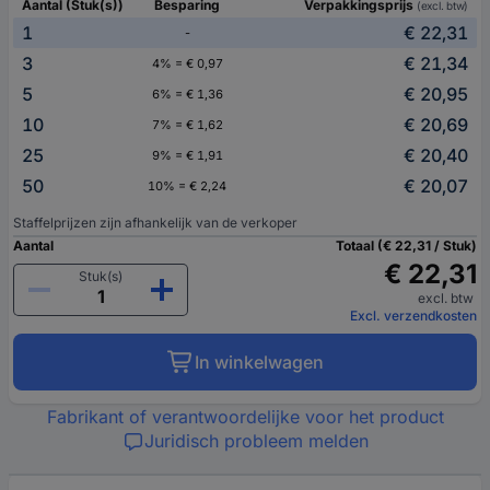
Aantal (Stuk(s))
Besparing
Verpakkingsprijs
(excl. btw)
1
€ 22,31
-
3
€ 21,34
4% = € 0,97
5
€ 20,95
6% = € 1,36
10
€ 20,69
7% = € 1,62
25
€ 20,40
9% = € 1,91
50
€ 20,07
10% = € 2,24
Staffelprijzen zijn afhankelijk van de verkoper
Aantal
Totaal (€ 22,31 / Stuk)
€ 22,31
Stuk(s)
excl. btw
Excl. verzendkosten
In winkelwagen
Fabrikant of verantwoordelijke voor het product
Juridisch probleem melden