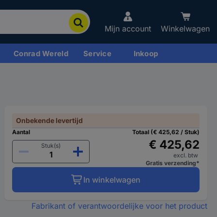
Mijn account
Winkelwagen
Conrad Wereld
Service
Inkoop
Onbekende levertijd
Aantal
Totaal (€ 425,62 / Stuk)
€ 425,62
Stuk(s)
excl. btw
Gratis verzending*
In winkelwagen
Fabrikant of verantwoordelijke voor het product