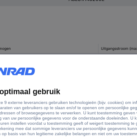
mogen
Uitgangsstroom (max
 W
20 A
W
6.3 A