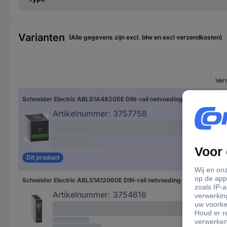
Varianten
(Alle gegevens zijn excl. btw en excl verzendkosten)
Ver
Schneider Electric ABLS1A48200E DIN-rail netvoeding 48 V/DC 20 A 960 W Inhoud 1 stuk(s)
960
Artikelnummer:
3757758
Dit product
Schneider Electric ABLS1A12060E DIN-rail netvoeding 6.3 A 75 W Inhoud 1 stuk(s)
75 
Artikelnummer:
3754616