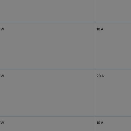
 W
10 A
 W
20 A
 W
10 A