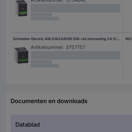
Schneider Electric ABLS1A24400E DIN-rail netvoeding 24 V/DC 40 A 960 W Inhoud 1 stuk(s)
960
Artikelnummer:
3757757
Documenten en downloads
Datablad