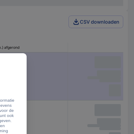
CSV downloaden
.) afgerond