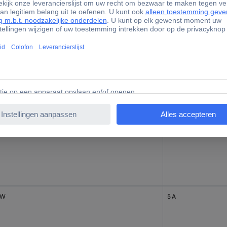
 W
10 A
W
3.2 A
 W
5 A