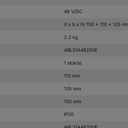
48 V/DC
(l x b x h) 150 x 110 x 125 m
2.2 kg
ABLS1A48200E
1 stuk(s)
110 mm
125 mm
150 mm
IP20
ABLS1A48200E