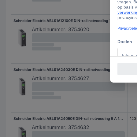
Schneider Electric ABLS1A12100E DIN-rail netvoeding 10 A 120 W Inhoud 1 stuk(s)
120
Artikelnummer:
3754620
Schneider Electric ABLS1A24030E DIN-rail netvoeding 3.2 A 75 W Inhoud 1 stuk(s)
75 
Artikelnummer:
3754627
Schneider Electric ABLS1A24050E DIN-rail netvoeding 5 A 120 W Inhoud 1 stuk(s)
120
Artikelnummer:
3754632