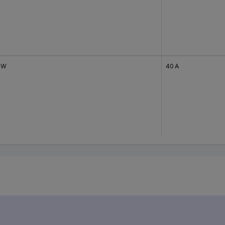
 W
40 A