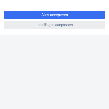
Gratis inkoopoplossingen
ccp.user.init.failed.titl
e
Klantenservice
ccp.user.init.failed
Bestellen
Betalen
Garantie & retour
Alle onderwerpen
* Voorwaarden gratis levering
Over Conrad
Conrad Your Sourcing Platform
Nieuws & Inspiratie
Milieubewust ondernemen
ISO-certificering
Vulnerability Disclosure Program