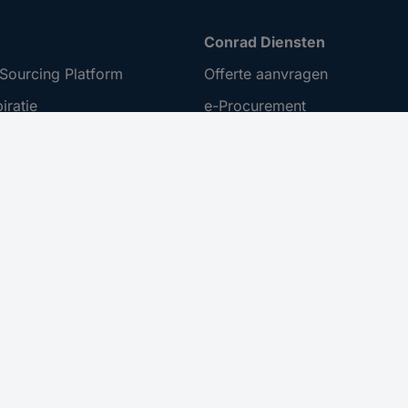
Conrad Diensten
Sourcing Platform
Offerte aanvragen
iratie
e-Procurement
t ondernemen
Business Plus
ing
Gekalibreerd assortiment
 Disclosure Program
menten
er toegankelijkheid
nuleren
 bij besteding vanaf €100,- op uw eerstvolgende bestelling