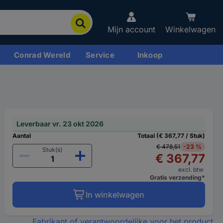
Mijn account
Winkelwagen
Conrad Wereld
Service
Inkoop
Leverbaar vr. 23 okt 2026
Aantal
Totaal (€ 367,77 / Stuk)
€ 478,51
-23 %
Stuk(s)
€ 367,77
excl. btw
Gratis verzending*
In winkelwagen
Fabrikant of verantwoordelijke voor het product