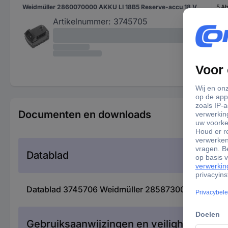
Weidmüller 2860070000 AKKU LI 18B5 Reserve-accu 18 V 5 Ah Li-ion
5 A
Artikelnummer:
3745705
Documenten en downloads
Datablad
Datablad 3745706 Weidmüller 2858730000 AKKU LI
Gebruiksaanwijzingen en veiligheidsinfor