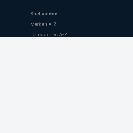
Snel vinden
Merken A-Z
Categorieën A-Z
Actuele aanbiedingen 🛒
Download Center
Vacatures
Cookie instellingen
.