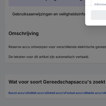
Gebruiksaanwijzingen en veiligheidsinformatie 3
Omschrijving
Reserve-accu ontworpen voor verschillende elektrische gere
De teksten voor dit artikel zijn automatisch vertaald.
Wat voor soort Gereedschapsaccu's zoekt
Bosch accu's
DeWalt accu's
Einhell accu's
Festool accu's
Makita accu's
M