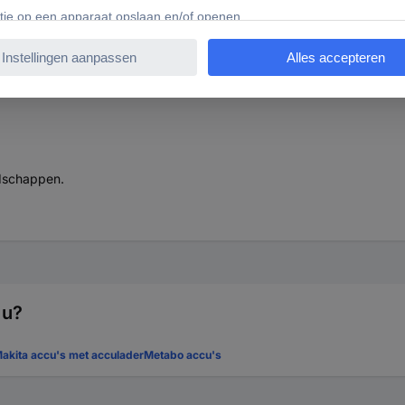
745706 Weidmüller 2858730000 AKKU LI 18B2 Reserve-accu
edschappen.
 u?
akita accu's met acculader
Metabo accu's