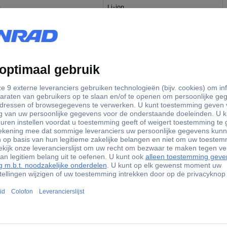
h
Li-ion
 18B2 Reserve-accu
matie