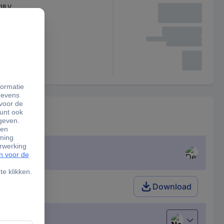
18 V
Download