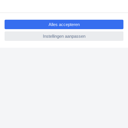
Gratis inkoopoplossingen
ccp.user.init.failed.titl
e
Klantenservice
ccp.user.init.failed
Bestellen
Betalen
Garantie & retour
Alle onderwerpen
* Voorwaarden gratis levering
Over Conrad
Conrad Your Sourcing Platform
Nieuws & Inspiratie
Milieubewust ondernemen
ISO-certificering
Vulnerability Disclosure Program