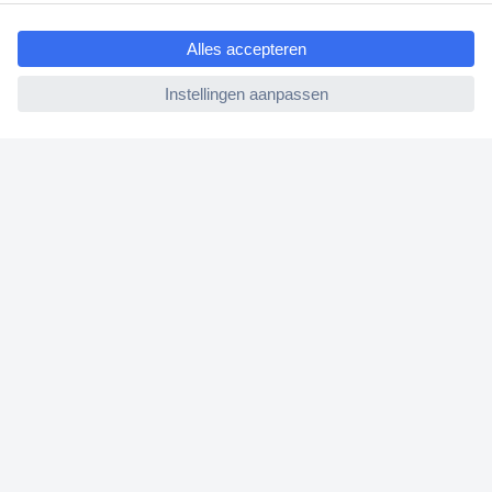
ccp.user.init.failed.titl
Bestellen
e
Betalen
ccp.user.init.failed
Garantie & retour
Alle onderwerpen
* Voorwaarden gratis levering
Over Conrad
Conrad Your Sourcing Platform
Nieuws & Inspiratie
Milieubewust ondernemen
ISO-certificering
Vulnerability Disclosure Program
REACH documenten
Informatie over toegankelijkheid
Bestelling annuleren