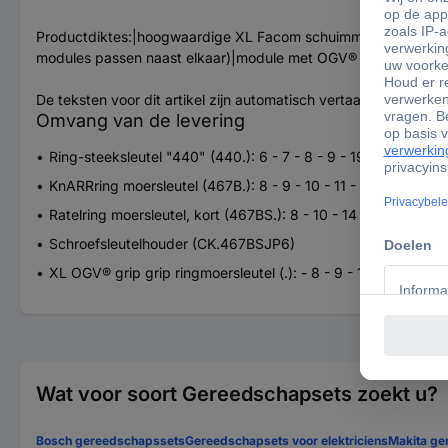
Productdiktes:|hoogwaardige XL Facom schuimmodule geschikt
modules passen naast elkaar)|module met OGV® grip ring-steek
De teksten voor dit artikel zijn automatisch vertaald.
Omvang van de levering
Ring-steeksleutel "440" (440.): 6 - 7 - 8 - 9 - 19 - 21 - 22 - 1
KnARRring moersleutel (467B.): 8 - 9 - 10 - 11 - 18 - 13 - 17 - 1
Ratelring moersleutel, kort (467BS.): 8 - 10 - 14 - 12 - 13 - 1
Schroefsleutelhouder (CK.467BSJP6)
XL OGV® grip grip ringmoersleutel (.): - 8 - 9 - 10 - 441 - 441 
Wat voor soort Gereedschapsets zoekt u?
Bosch gereedschapssets
Gereedschapsets voor elektriciens
Makita ge