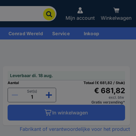
Mijn account
Winkelwagen
Conrad Wereld
Service
Inkoop
Leverbaar di. 18 aug.
Aantal
Totaal (€ 681,82 / Stuk)
€ 681,82
Set(s)
excl. btw
Gratis verzending*
In winkelwagen
Fabrikant of verantwoordelijke voor het product