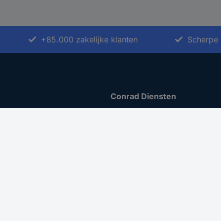
+85.000 zakelijke klanten
Scherpe 
Conrad Diensten
Sourcing Platform
Offerte aanvragen
iratie
e-Procurement
t ondernemen
Business Plus
ing
Gekalibreerd assortiment
 Disclosure Program
menten
er toegankelijkheid