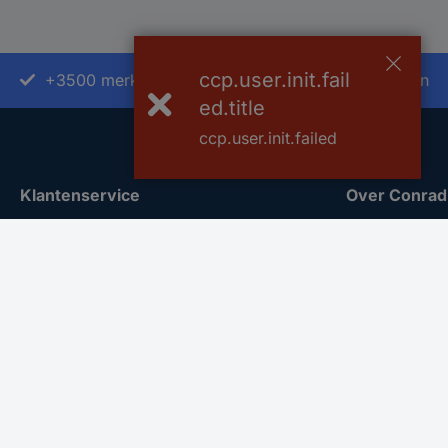
ccp.user.init.fail
+3500 merken
+1.000.000 producten
ed.title
ccp.user.init.failed
Klantenservice
Over Conrad
Bestellen
Conrad Your 
Betalen
Nieuws & Insp
Garantie & retour
Milieubewus
Alle onderwerpen
ISO-certificer
* Voorwaarden gratis levering
Vulnerability
REACH docu
Informatie ov