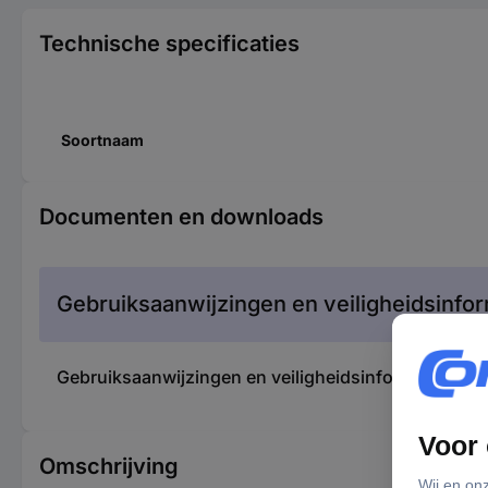
Technische specificaties
Soortnaam
Documenten en downloads
Gebruiksaanwijzingen en veiligheidsinfor
Gebruiksaanwijzingen en veiligheidsinformatie 
Omschrijving