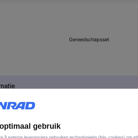
Gereedschapsset
matie
3740978 Facom MODM.XL2GRP Gereedschapsset