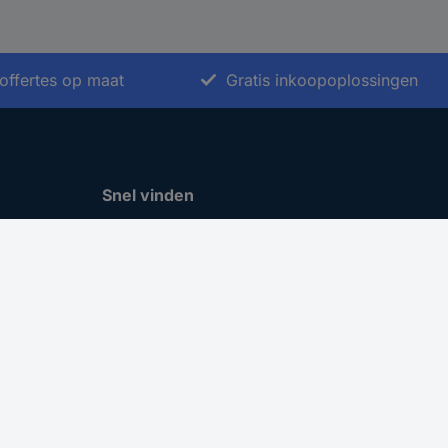
offertes op maat
Gratis inkoopoplossingen
Snel vinden
Merken A-Z
Categorieën A-Z
Actuele aanbiedingen 🛒
Download Center
Vacatures
Cookie instellingen