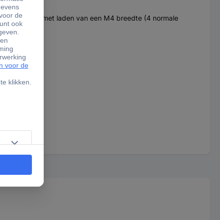
tsinrichting met laden van een M4 breedte (4 normale
m