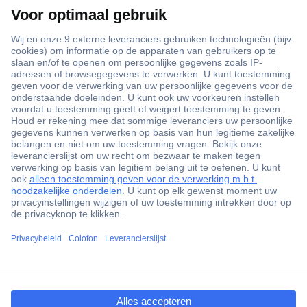
+3500 merken
+1.000.000 producten
+85.000 zakelijke klanten
Scherpe offertes op maat
Gratis inkoopoplossingen
Klantenservice
ccp.user.init.failed.titl
Bestellen
e
Betalen