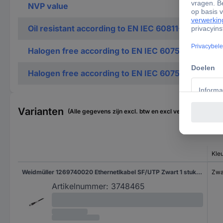
NVP value
Oil resistant according to EN IEC 60811-404
Halogen free according to EN IEC 60754-1
Halogen free according to EN IEC 60754-3
Varianten
(Alle gegevens zijn excl. btw en excl verzendkosten)
Kleu
Weidmüller 1269740020 Ethernetlkabel SF/UTP Zwart 1 stuk(s)
Zwa
Artikelnummer:
3748465