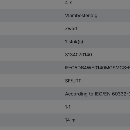
4 x
Vlambestendig
Zwart
1 stuk(s)
3134070140
IE-C5DB4WE0140MCSMCS-
SF/UTP
According to IEC/EN 60332-
1:1
14 m