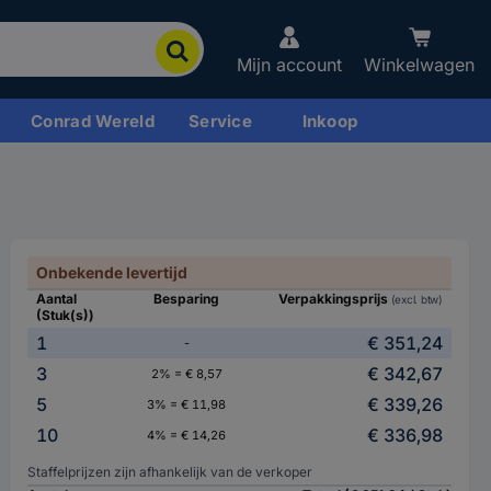
Mijn account
Winkelwagen
Conrad Wereld
Service
Inkoop
Onbekende levertijd
Aantal
Besparing
Verpakkingsprijs
(excl. btw)
(Stuk(s))
1
€ 351,24
-
3
€ 342,67
2% = € 8,57
5
€ 339,26
3% = € 11,98
10
€ 336,98
4% = € 14,26
Staffelprijzen zijn afhankelijk van de verkoper