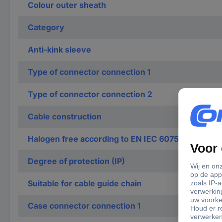
Colour outer sheath
Category
Anti-kink sleeve
Type of connector connection 1
Type of connector connection 2
Cable construction
Halogen free according to EN IEC 60754-2
Degree of protection (IP)
Suitable for cable guide chain
Case connector connection 1