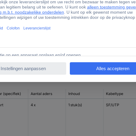
75 %
FALSE
FALSE
FALSE
r (specifiek)
Aantal aders
Inhoud
Kabeltype
rt
4 x
1 stuk(s)
SF/UTP