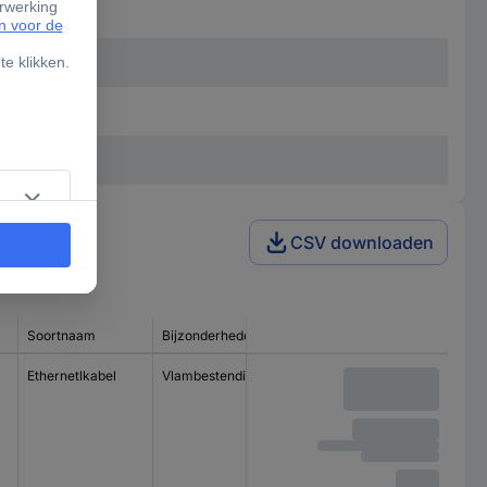
CSV downloaden
Soortnaam
Bijzonderheden
Ethernetlkabel
Vlambestendig