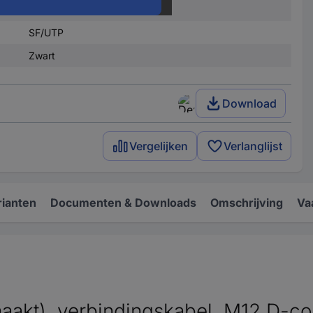
Vlambestendig
SF/UTP
Zwart
Download
Vergelijken
Verlanglijst
rianten
Documenten & Downloads
Omschrijving
Va
maakt), verbindingskabel, M12 D-co