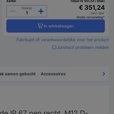
Aantal
Totaal (€ 351,24 / Stuk)
€ 351,24
Stuk(s)
excl. btw
Gratis verzending*
In winkelwagen
Fabrikant of verantwoordelijke voor het product
Juridisch probleem melden
ak samen gekocht
Accessoires
de IP 67 pen recht, M12 D-