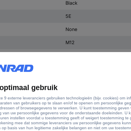
Black
5E
None
M12
M12
1x4
FALSE
IP67
FALSE
IEC 61076-2-101-A1 M12-D