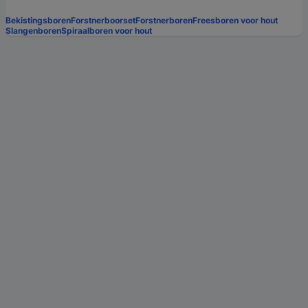
Bekistingsboren
Forstnerboorset
Forstnerboren
Freesboren voor hout
Slangenboren
Spiraalboren voor hout