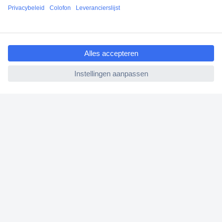
Klantenservice
ccp.user.init.failed.titl
Bestellen
e
Betalen
ccp.user.init.failed
Garantie & retour
Alle onderwerpen
* Voorwaarden gratis levering
Over Conrad
Conrad Your Sourcing Platform
Nieuws & Inspiratie
Milieubewust ondernemen
ISO-certificering
Vulnerability Disclosure Program
REACH documenten