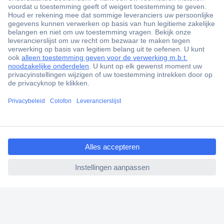
+3500 merken
+1.000.000 producten
+85.000 zakelijke klanten
Scherpe offertes op maat
Gratis inkoopoplossingen
Klantenservice
Bestellen
ccp.user.init.failed.titl
Betalen
e
Garantie & retour
ccp.user.init.failed
Alle onderwerpen
* Voorwaarden gratis levering
Over Conrad
Conrad Your Sourcing Platform