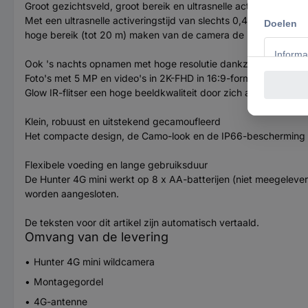
Groot gezichtsveld, groot bereik en ultrasnelle activering
Met een ultrasnelle activeringstijd van slechts 0,4 seconden 
hoge bereik (tot 20 m) maken van de camera de ideale keuze vo
Ook 's nachts opnamen met hoge resolutie dankzij intelligente 
Foto's met 5 MP en video's in 2K-FHD in 16:9-formaat zijn uit
Glow IR-flitser een hoge beeldkwaliteit door zich automatisch a
Klein, robuust en uitstekend gecamoufleerd
Het compacte design, de Camo-look en de IP66-bescherming g
Flexibele voeding en lange gebruiksduur
De Hunter 4G mini werkt op 8 x AA-batterijen (niet meegelever
worden aangesloten.
De teksten voor dit artikel zijn automatisch vertaald.
Omvang van de levering
Hunter 4G mini wildcamera
Montagegordel
4G-antenne