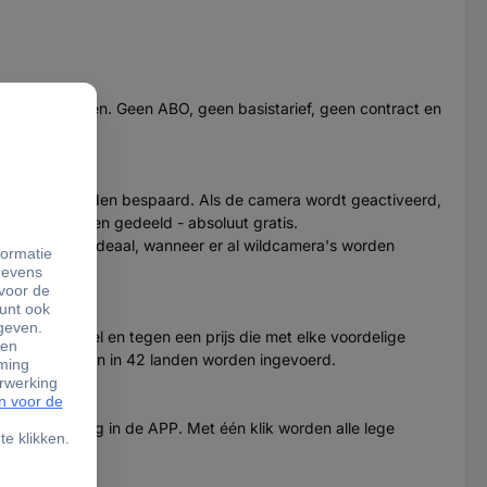
o is verzonden. Geen ABO, geen basistarief, geen contract en
pstelling worden bespaard. Als de camera wordt geactiveerd,
rtners worden gedeeld - absoluut gratis.
ss Secacam) — ideaal, wanneer er al wildcamera's worden
baar, flexibel en tegen een prijs die met elke voordelige
25 netwerken in 42 landen worden ingevoerd.
richte melding in de APP. Met één klik worden alle lege