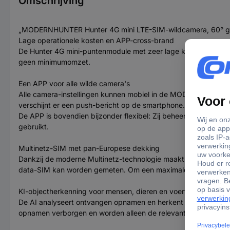
Omschrijving
„MODERNHUNTER Hunter 4G mini LTE-SIM-wildcamera, 60° ge
Lage operationele kosten en APP-cross-brand
De Hunter 4G mini-puntenmodule met zeer lage kosten vanaf 0,
geen minimumomzet.
Een APP voor alle wilde camera's
Alle camera-instellingen kunnen mobiel in de MODERNHUNTER A
verschijnt er een push-bericht op de smartphone. De gemaakt
De APP is bovendien bijzonder flexibel: Zij beheert ook beeld
gebruikt.
Multinetz-SIM met pan-Europese dekking
Dankzij de moderne Multinetz-technologie maakt de kaart in hee
data-SIM kan worden gemeten. Om een maximale dekking van
KI-objectherkenning voor mensen, dieren en voertuigen
De AI analyseert ontvangen opnamen en herkent betrouwbaar men
opnamen verborgen en worden alleen de relevante beelden w