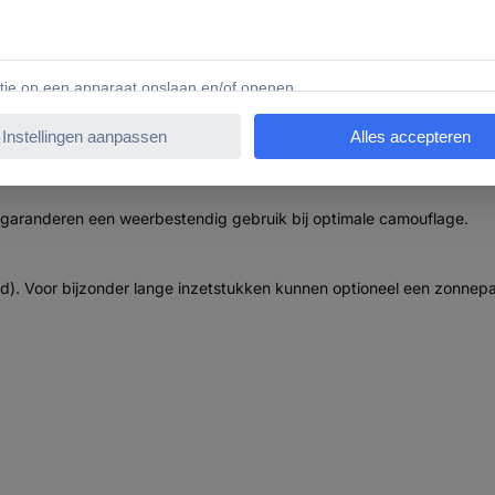
registreert de camera zelf schuwe dieren betrouwbaar voordat ze weer
or wisselen, kerkers en trails.
verlichting
stekend geschikt voor de weergave van smartphones. Ook 's nachts g
an te passen aan de afstand van het object en het niet te overbelicht
aranderen een weerbestendig gebruik bij optimale camouflage.
d). Voor bijzonder lange inzetstukken kunnen optioneel een zonnepa