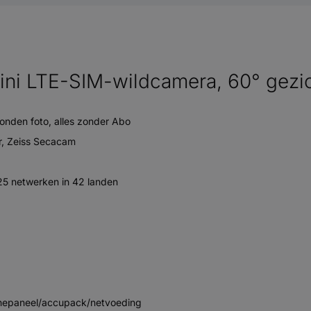
 LTE-SIM-wildcamera, 60° gezich
zonden foto, alles zonder Abo
er, Zeiss Secacam
125 netwerken in 42 landen
onnepaneel/accupack/netvoeding