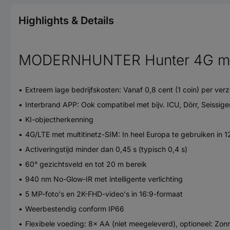
Highlights & Details
MODERNHUNTER Hunter 4G mini
Extreem lage bedrijfskosten: Vanaf 0,8 cent (1 coin) per ver
Interbrand APP: Ook compatibel met bijv. ICU, Dörr, Seissig
KI-objectherkenning
4G/LTE met multitinetz-SIM: In heel Europa te gebruiken in 
Activeringstijd minder dan 0,45 s (typisch 0,4 s)
60° gezichtsveld en tot 20 m bereik
940 nm No-Glow-IR met intelligente verlichting
5 MP-foto's en 2K-FHD-video's in 16:9-formaat
Weerbestendig conform IP66
Flexibele voeding: 8× AA (niet meegeleverd), optioneel: Z