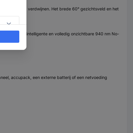
 uit het beeld verdwijnen. Het brede 60° gezichtsveld en het
arandeert de intelligente en volledig onzichtbare 940 nm No-
 te krijgen.
neel, accupack, een externe batterij of een netvoeding