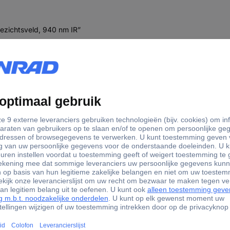
zichtsveld, 940 nm IR”
8 cent per foto, waarbij de kosten alleen worden gemaakt als de fot
PP worden uitgevoerd, waardoor lange ritten naar de plaats van o
e opnamen kunnen bovendien heel eenvoudig met vrienden of jachtpa
en van camera's van andere merken (zoals ICU, Dörr, Seissiger, Zei
l Europa altijd gebruik van het beste beschikbare netwerk - betrouw
 het netwerk te garanderen, kan de MODERNHUNTER-SIM-kaart in 1
sen, dieren of voertuigen - ideaal voor snelle beeldselectie en ge
eergegeven.